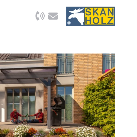
ONOMISEZ 10
dès maintenant
— dès votre
inscription
scrivez-vous à notre newsletter et
ecevez immédiatement un code de
uction de 10 % sur votre prochaine
mmande. Vous recevrez également
ièrement des actualités, des idées et
ffres concernant nos constructions en
haut de gamme, des abris de jardin aux