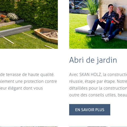
Abri de jardin
de terrasse de haute qualité.
Avec SKAN HOLZ, la constructi
ulement une protection contre
réussie, étape par étape. Notr
rieur élégant dont vous
détaillées pour la constructio
outre des conseils utiles, bea
EN SAVOIR PLUS