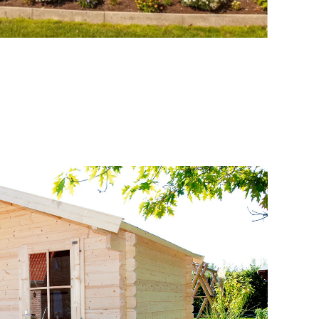
illons, en passant par les abris pour
voitures et les garages.
ons Brevo comme plateforme marketing. En envoyant ce
, vous acceptez que les informations personnelles que
rnies soient transmises à Brevo à des fins de traitement,
mément à la
politique de confidentialité de Brevo
.