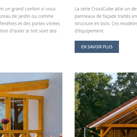
ent un grand confort si vous
La série CrossCube allie un d
 bureau de jardin ou comme
panneaux de façade traités en
fenêtres et des portes vitrées
structure en bois. Ces modèl
ion d'isoler le toit sont des
d'équipement.
EN SAVOIR PLUS