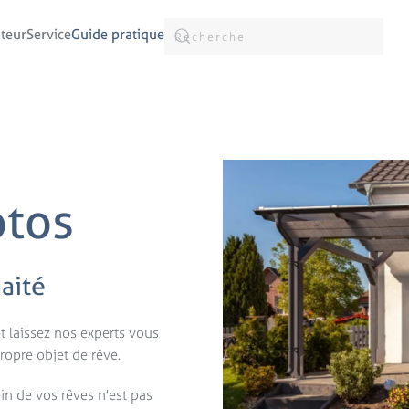
teur
Service
Guide pratique
ÉC
%
otos
In
haité
r
réd
co
 laissez nos experts vous
régul
ropre objet de rêve.
des o
n de vos rêves n'est pas
bois 