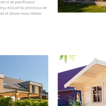
ité et de planification
pav
erçu exclusif du processus de
le et laissez-nous réaliser
Nous utilis
formulaire
vous avez fou
confor