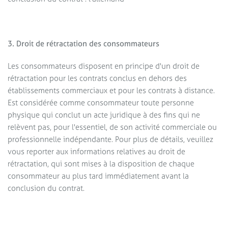
3. Droit de rétractation des consommateurs
Nous utilisons Brevo comme plateforme marketing. En
envoyant ce formulaire, vous acceptez que les informations
personnelles que vous avez fournies soient transmises à
Les consommateurs disposent en principe d'un droit de
Brevo à des fins de traitement, conformément à la
politique
rétractation pour les contrats conclus en dehors des
de confidentialité de Brevo
.
établissements commerciaux et pour les contrats à distance.
Est considérée comme consommateur toute personne
physique qui conclut un acte juridique à des fins qui ne
relèvent pas, pour l'essentiel, de son activité commerciale ou
professionnelle indépendante. Pour plus de détails, veuillez
vous reporter aux informations relatives au droit de
rétractation, qui sont mises à la disposition de chaque
consommateur au plus tard immédiatement avant la
conclusion du contrat.