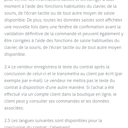
moment à l'aide des fonctions habituelles du clavier, de la
souris, de l'écran tactile ou de tout autre moyen de saisie
ÉCONOMISEZ 10 %
dès
disponible. De plus, toutes les données saisies sont affichées
maintenant — dès votre
une nouvelle fois dans une fenêtre de confirmation avant la
validation définitive de la commande et peuvent également y
inscription
être corrigées à l'aide des fonctions de saisie habituelles du
clavier, de la souris, de l'écran tactile ou de tout autre moyen
Inscrivez-vous à notre newsletter et
disponible.
recevez immédiatement un code de
réduction de 10 % sur votre prochaine
2.4 Le vendeur enregistrera le texte du contrat après la
commande. Vous recevrez également
conclusion de celui-ci et le transmettra au client par écrit (par
régulièrement des actualités, des idées et
exemple par e-mail). Le vendeur ne mettra pas le texte du
des offres concernant nos constructions
contrat à disposition d'une autre manière. Si l'achat a été
en bois haut de gamme, des abris de
effectué via un compte client dans la boutique en ligne, le
jardin aux pavillons, en passant par les
client peut y consulter ses commandes et les données
abris pour voitures et les garages.
associées.
2.5 Les langues suivantes sont disponibles pour la
conclusion du contrat : l'allemand