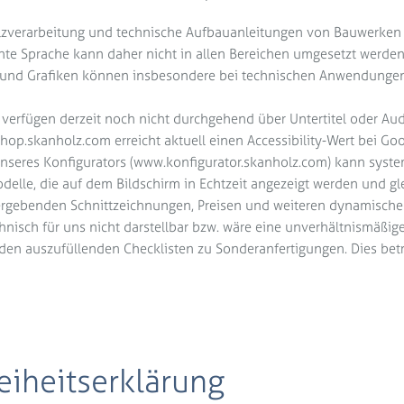
olzverarbeitung und technische Aufbauanleitungen von Bauwerken
chte Sprache kann daher nicht in allen Bereichen umgesetzt werden
er und Grafiken können insbesondere bei technischen Anwendungen 
erfügen derzeit noch nicht durchgehend über Untertitel oder Aud
hop.skanholz.com erreicht aktuell einen Accessibility-Wert bei Go
 unseres Konfigurators (www.konfigurator.skanholz.com) kann syst
odelle, die auf dem Bildschirm in Echtzeit angezeigt werden und gl
 ergebenden Schnittzeichnungen, Preisen und weiteren dynamischen 
isch für uns nicht darstellbar bzw. wäre eine unverhältnismäßige B
en auszufüllenden Checklisten zu Sonderanfertigungen. Dies betr
reiheitserklärung