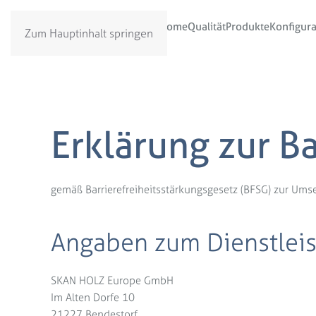
Home
Qualität
Produkte
Konfigura
Deutsch
Zum Hauptinhalt springen
Erklärung zur Ba
gemäß Barrierefreiheitsstärkungsgesetz (BFSG) zur Ums
Angaben zum Dienstleis
SKAN HOLZ Europe GmbH
Im Alten Dorfe 10
21227 Bendestorf