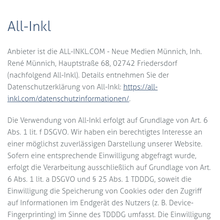
Anmeldung
All-Inkl
Melden Sie sich für unseren Newsletter
an und erhalten Sie sofort einen 10 %
Rabattcode auf Ihre nächste Bestellung.
Anbieter ist die ALL-INKL.COM - Neue Medien Münnich, Inh.
Dazu erwarten Sie regelmäßig
René Münnich, Hauptstraße 68, 02742 Friedersdorf
Neuigkeiten, Inspirationen und Angebote
(nachfolgend All-Inkl). Details entnehmen Sie der
rund um unsere Premium-Holzbauten –
Datenschutzerklärung von All-Inkl:
https://all-
inkl.com/datenschutzinformationen/
.
von Gartenhäusern über Pavillons bis hin
zu Carports und Garagen.
Die Verwendung von All-Inkl erfolgt auf Grundlage von Art. 6
Abs. 1 lit. f DSGVO. Wir haben ein berechtigtes Interesse an
einer möglichst zuverlässigen Darstellung unserer Website.
Sofern eine entsprechende Einwilligung abgefragt wurde,
erfolgt die Verarbeitung ausschließlich auf Grundlage von Art.
6 Abs. 1 lit. a DSGVO und § 25 Abs. 1 TDDDG, soweit die
Einwilligung die Speicherung von Cookies oder den Zugriff
Wir verwenden Brevo als unsere Marketing-Plattform.
Indem du das Formular absendest, erklärst du dich
auf Informationen im Endgerät des Nutzers (z. B. Device-
einverstanden, dass die von dir angegebenen persönlichen
Fingerprinting) im Sinne des TDDDG umfasst. Die Einwilligung
Informationen an Brevo zur Bearbeitung übertragen werden