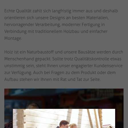
Echte Qualität zahlt sich langfristig immer aus und deshalb
orientieren sich unsere Designs an besten Materialien,
hervorragender Verarbeitung, moderner Fertigung in
Verbindung mit traditionellem Holzbau und einfacher
Montage.
Holz ist ein Naturbaustoff und unsere Bausätze werden durch
Menschenhand gepackt. Sollte trotz Qualitätskontrolle etwas
unstimmig sein, steht Ihnen unser engagierter Kundenservice
zur Verfügung. Auch bei Fragen zu dem Produkt oder dem
Aufbau stehen wir Ihnen mit Rat und Tat zur Seite.